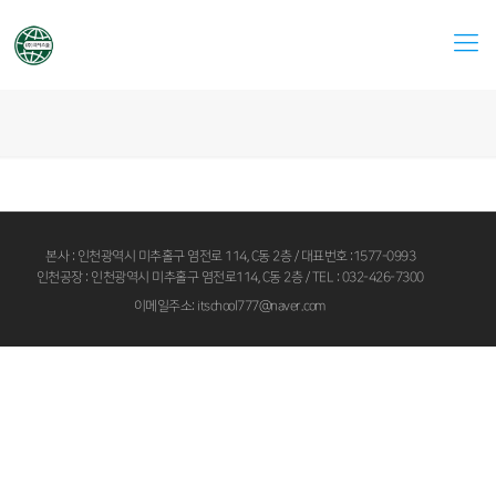
본사 : 인천광역시 미추홀구 염전로 114, C동 2층 / 대표번호 :1577-0993
인천공장 : 인천광역시 미추홀구 염전로114, C동 2층 / TEL : 032-426-7300
이메일주소: itschool777@naver.com