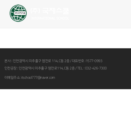
국제스쿨소개
사회서비스 현황
본사 : 인천광역시 미추홀구 염전로 114, C동 2층 / 대표번호 :1577-0993
인천공장 : 인천광역시 미추홀구 염전로114, C동 2층 / TEL : 032-426-7300
이메일주소: itschool777@naver.com