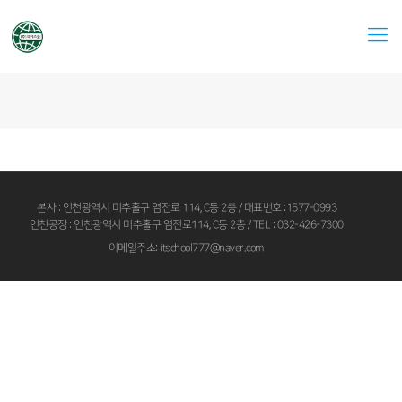
본사 : 인천광역시 미추홀구 염전로 114, C동 2층 / 대표번호 :1577-0993
인천공장 : 인천광역시 미추홀구 염전로114, C동 2층 / TEL : 032-426-7300
이메일주소: itschool777@naver.com