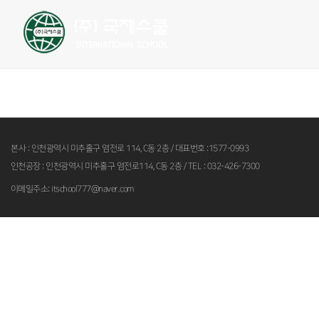
국제스쿨소개
사회서비스 현황
본사 : 인천광역시 미추홀구 염전로 114, C동 2층 / 대표번호 :1577-0993
인천공장 : 인천광역시 미추홀구 염전로114, C동 2층 / TEL : 032-426-7300
이메일주소: itschool777@naver.com