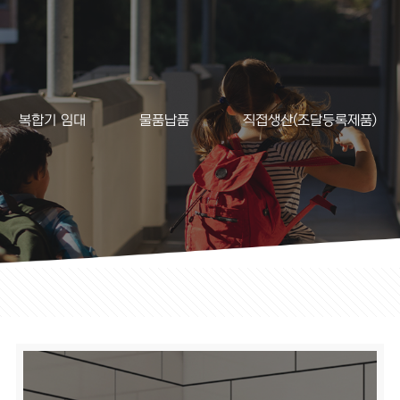
복합기 임대
물품납품
직접생산(조달등록제품)