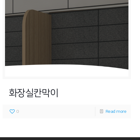
화장실칸막이
0
Read more