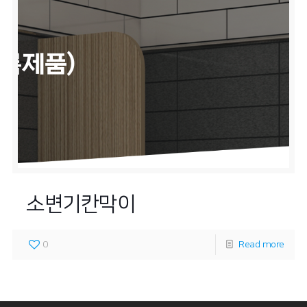
록제품)
록제품)
소변기칸막이
0
Read more